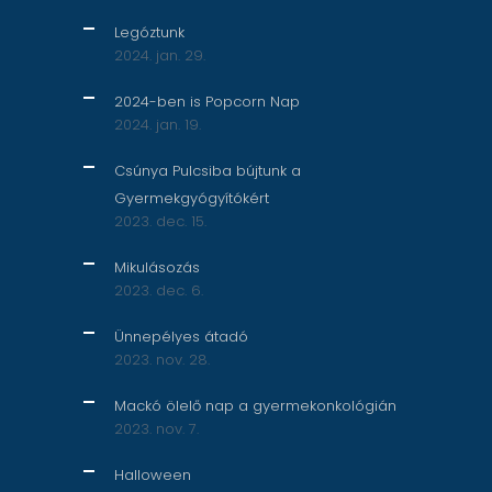
Legóztunk
2024. jan. 29.
2024-ben is Popcorn Nap
2024. jan. 19.
Csúnya Pulcsiba bújtunk a
Gyermekgyógyítókért
2023. dec. 15.
Mikulásozás
2023. dec. 6.
Ünnepélyes átadó
2023. nov. 28.
Mackó ölelő nap a gyermekonkológián
2023. nov. 7.
Halloween