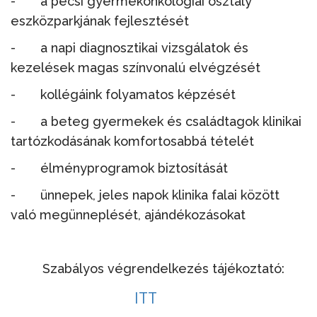
- a pécsi gyermekonkológiai osztály
eszközparkjának fejlesztését
- a napi diagnosztikai vizsgálatok és
kezelések magas színvonalú elvégzését
- kollégáink folyamatos képzését
- a beteg gyermekek és családtagok klinikai
tartózkodásának komfortosabbá tételét
- élményprogramok biztosítását
- ünnepek, jeles napok klinika falai között
való megünneplését, ajándékozásokat
Szabályos végrendelkezés tájékoztató:
ITT