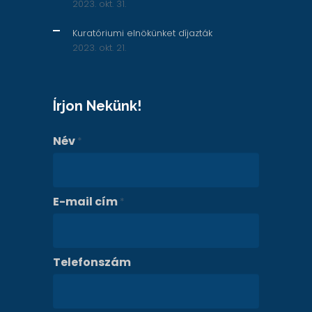
2023. okt. 31.
Kuratóriumi elnökünket díjazták
2023. okt. 21.
Írjon Nekünk!
Név
*
E-mail cím
*
Telefonszám