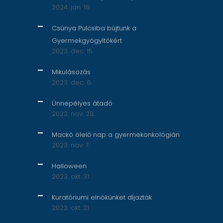
2024. jan. 19.
Csúnya Pulcsiba bújtunk a
Gyermekgyógyítókért
2023. dec. 15.
Mikulásozás
2023. dec. 6.
Ünnepélyes átadó
2023. nov. 28.
Mackó ölelő nap a gyermekonkológián
2023. nov. 7.
Halloween
2023. okt. 31.
Kuratóriumi elnökünket díjazták
2023. okt. 21.