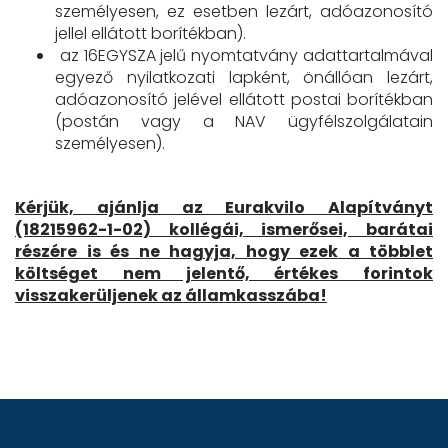
személyesen, ez esetben lezárt, adóazonosító
jellel ellátott borítékban).
az 16EGYSZA jelű nyomtatvány adattartalmával
egyező nyilatkozati lapként, önállóan lezárt,
adóazonosító jelével ellátott postai borítékban
(postán vagy a NAV ügyfélszolgálatain
személyesen).
Kérjük, ajánlja az Eurakvilo Alapítványt
(18215962-1-02) kollégái, ismerősei, barátai
részére is és ne hagyja, hogy ezek a többlet
költséget nem jelentő, értékes forintok
visszakerüljenek az államkasszába!